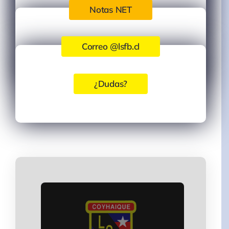
Notas NET
Correo @lsfb.cl
¿Dudas?